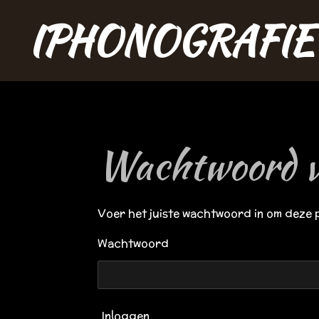
Ga
IPHONOGRAFIE
direct
naar
de
hoofdinhoud
Wachtwoord v
Voer het juiste wachtwoord in om deze 
Wachtwoord
Inloggen