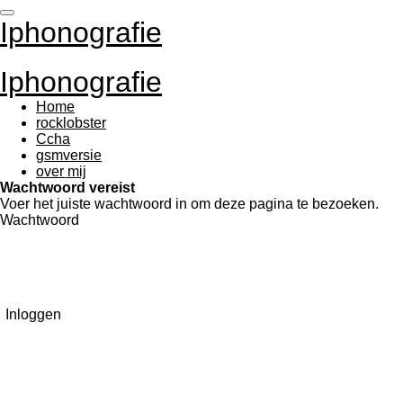
Ga
Iphonografie
direct
naar
de
Iphonografie
hoofdinhoud
Home
rocklobster
Ccha
gsmversie
over mij
Wachtwoord vereist
Voer het juiste wachtwoord in om deze pagina te bezoeken.
Wachtwoord
Inloggen