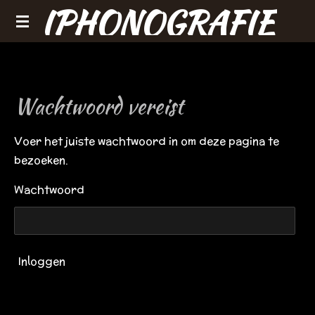
IPHONOGRAFIE
Ga
direct
naar
de
hoofdinhoud
Wachtwoord vereist
Voer het juiste wachtwoord in om deze pagina te
bezoeken.
Wachtwoord
Inloggen