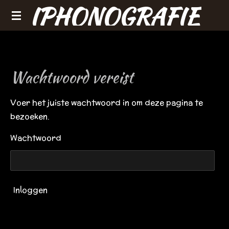
IPHONOGRAFIE
Ga
direct
naar
de
hoofdinhoud
Wachtwoord vereist
Voer het juiste wachtwoord in om deze pagina te
bezoeken.
Wachtwoord
Inloggen