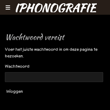
IPHONOGRAFIE
Ga
direct
naar
de
hoofdinhoud
Wachtwoord vereist
Voer het juiste wachtwoord in om deze pagina te
bezoeken.
Wachtwoord
Inloggen