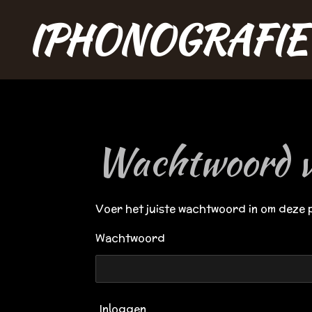
Ga
IPHONOGRAFIE
direct
naar
de
hoofdinhoud
Wachtwoord v
Voer het juiste wachtwoord in om deze 
Wachtwoord
Inloggen