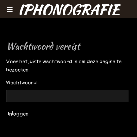
IPHONOGRAFIE
Ga
direct
naar
de
hoofdinhoud
Wachtwoord vereist
Voer het juiste wachtwoord in om deze pagina te
bezoeken.
Wachtwoord
Inloggen