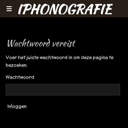
IPHONOGRAFIE
Ga
direct
naar
de
hoofdinhoud
Wachtwoord vereist
Voer het juiste wachtwoord in om deze pagina te
bezoeken.
Wachtwoord
Inloggen