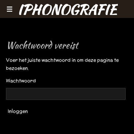
IPHONOGRAFIE
Ga
direct
naar
de
hoofdinhoud
Wachtwoord vereist
Voer het juiste wachtwoord in om deze pagina te
bezoeken.
Wachtwoord
Inloggen