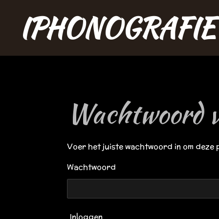
Ga
IPHONOGRAFIE
direct
naar
de
hoofdinhoud
Wachtwoord v
Voer het juiste wachtwoord in om deze 
Wachtwoord
Inloggen