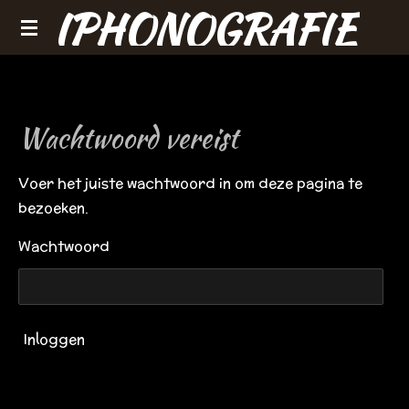
IPHONOGRAFIE
Ga
direct
naar
de
hoofdinhoud
Wachtwoord vereist
Voer het juiste wachtwoord in om deze pagina te
bezoeken.
Wachtwoord
Inloggen