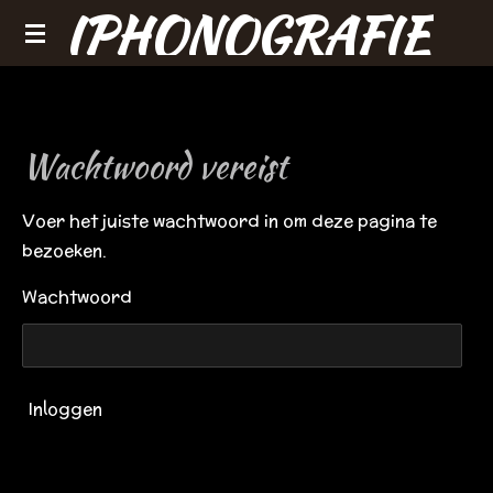
IPHONOGRAFIE
Ga
direct
naar
de
hoofdinhoud
Wachtwoord vereist
Voer het juiste wachtwoord in om deze pagina te
bezoeken.
Wachtwoord
Inloggen