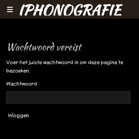
IPHONOGRAFIE
Ga
direct
naar
de
hoofdinhoud
Wachtwoord vereist
Voer het juiste wachtwoord in om deze pagina te
bezoeken.
Wachtwoord
Inloggen