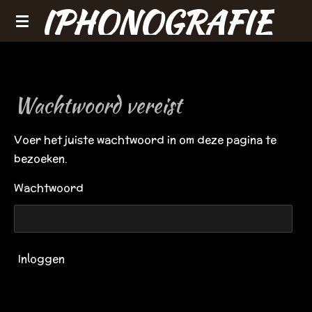
IPHONOGRAFIE
Ga
direct
naar
de
hoofdinhoud
Wachtwoord vereist
Voer het juiste wachtwoord in om deze pagina te
bezoeken.
Wachtwoord
Inloggen