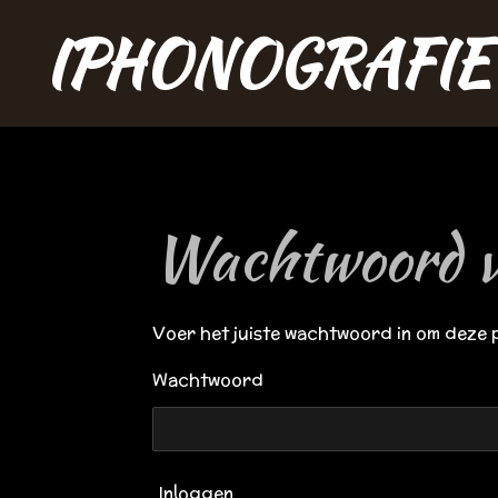
Ga
IPHONOGRAFIE
direct
naar
de
hoofdinhoud
Wachtwoord v
Voer het juiste wachtwoord in om deze 
Wachtwoord
Inloggen