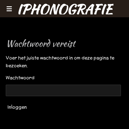
IPHONOGRAFIE
Ga
direct
naar
de
hoofdinhoud
Wachtwoord vereist
Voer het juiste wachtwoord in om deze pagina te
bezoeken.
Wachtwoord
Inloggen