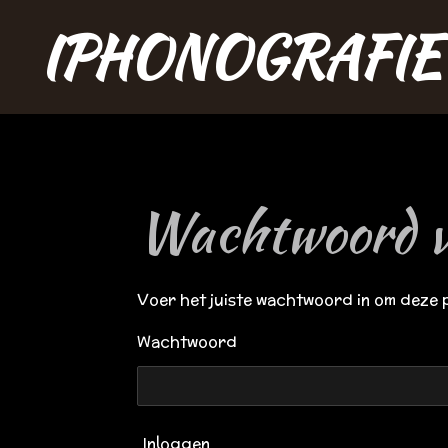
Ga
IPHONOGRAFIE
direct
naar
de
hoofdinhoud
Wachtwoord v
Voer het juiste wachtwoord in om deze 
Wachtwoord
Inloggen