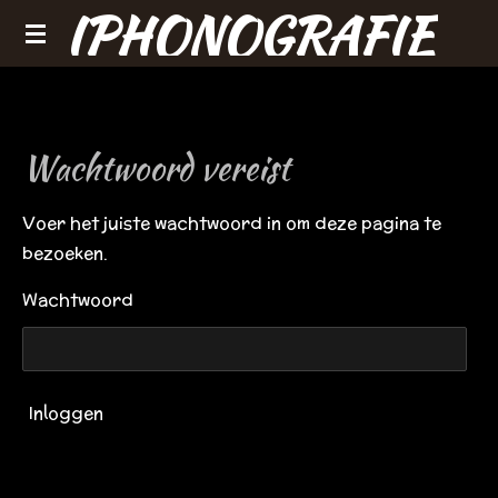
IPHONOGRAFIE
Ga
direct
naar
de
hoofdinhoud
Wachtwoord vereist
Voer het juiste wachtwoord in om deze pagina te
bezoeken.
Wachtwoord
Inloggen