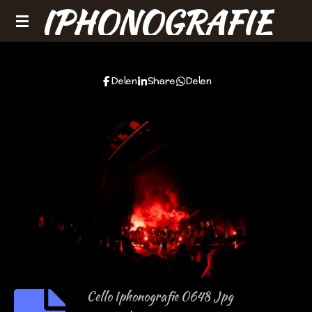
IPHONOGRAFIE
Ga
direct
naar
de
Delen
Share
Delen
hoofdinhoud
Cello Iphonografie 0648 Jpg