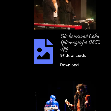
Sheherazaad Ccha
Iphonografie 0853
Jpg
97 downloads
Download