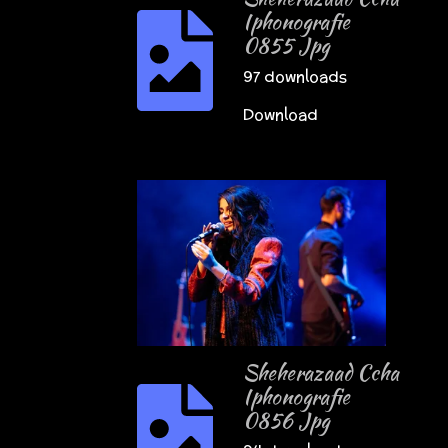
Iphonografie
0855 Jpg
97 downloads
Download
Sheherazaad Ccha
Iphonografie
0856 Jpg