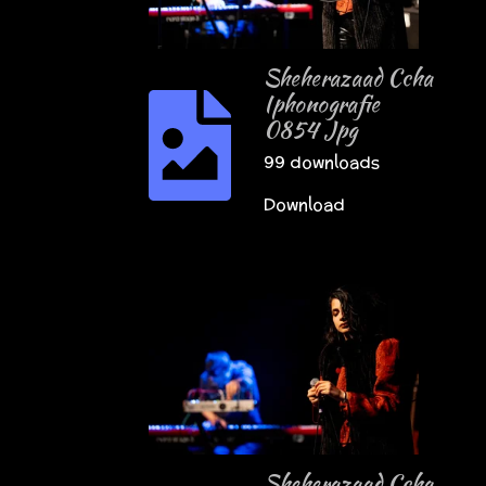
Sheherazaad Ccha
Iphonografie
0854 Jpg
99 downloads
Download
Sheherazaad Ccha