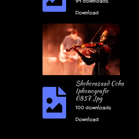
94 downloads
Download
Sheherazaad Ccha
Iphonografie
0857 Jpg
100 downloads
Download