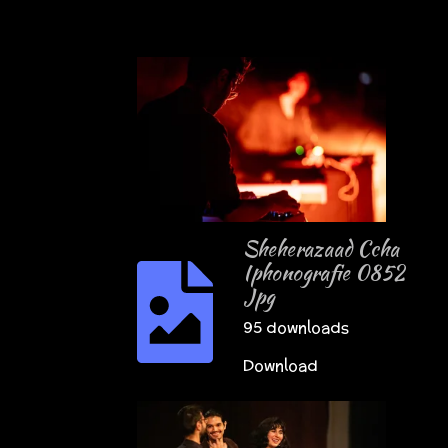
Sheherazaad Ccha
Iphonografie 0852
Jpg
95 downloads
Download