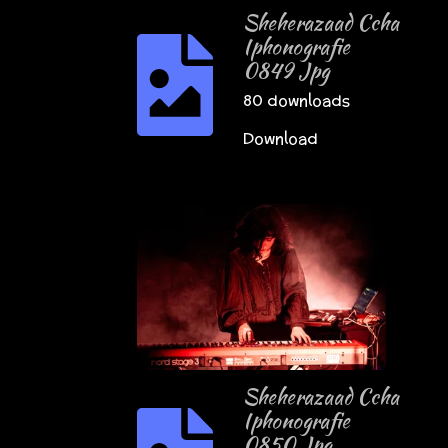
Sheherazaad Ccha
Iphonografie
0849 Jpg
80 downloads
Download
Sheherazaad Ccha
Iphonografie
0850 Jpg