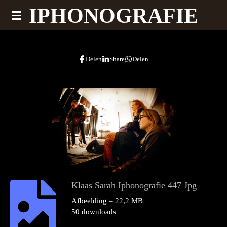
IPHONOGRAFIE
Ga
direct
naar
de
Delen
Share
Delen
hoofdinhoud
Klaas Sarah Iphonografie 447 Jpg
Afbeelding – 22,2 MB
50 downloads